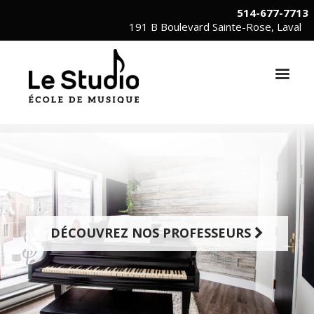
514-677-7713
191 B Boulevard Sainte-Rose, Laval
DÉCOUVREZ NOS PROFESSEURS